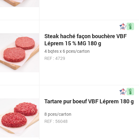
Steak haché façon bouchère VBF
Léprem 15 % MG 180 g
4 bqtes x 6 pces/carton
REF : 4729
Tartare pur boeuf VBF Léprem 180 g
8 pces/carton
REF : 56048