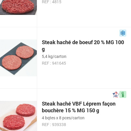
REF : 4815
Steak haché de boeuf 20 % MG 100
g
5,4 kg/carton
REF : 941645
Steak haché VBF Léprem façon
bouchère 15 % MG 150 g
4 bqtes x 8 pces/carton
REF : 939338