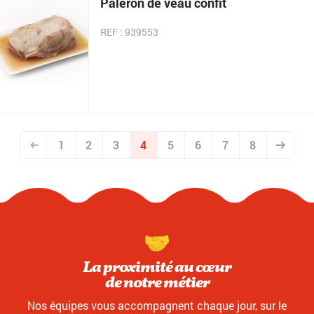
Paleron de veau confit
REF : 939553
1
2
3
4
5
6
7
8
La proximité au cœur
de notre métier
Nos équipes vous accompagnent chaque jour, sur le