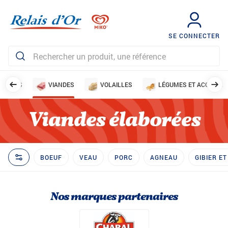
SE CONNECTER
ISSONS
VIANDES
VOLAILLES
LÉGUMES ET ACCOMP
Viandes élaborées
BOEUF
VEAU
PORC
AGNEAU
GIBIER E
Nos marques partenaires