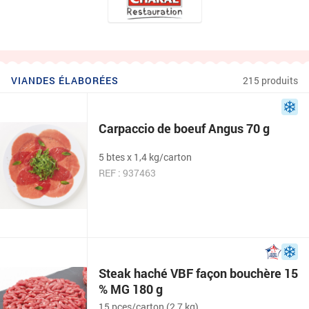
VIANDES ÉLABORÉES
215 produits
Carpaccio de boeuf Angus 70 g
5 btes x 1,4 kg/carton
REF : 937463
Steak haché VBF façon bouchère 15
% MG 180 g
15 pces/carton (2,7 kg)