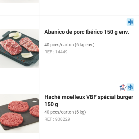
Abanico de porc Ibérico 150 g env.
40 pces/carton (6 kg env.)
REF : 14449
Haché moelleux VBF spécial burger
150 g
40 pces/carton (6 kg)
REF : 938229