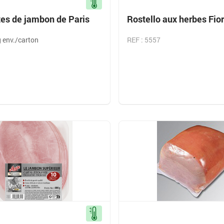
tes de jambon de Paris
Rostello aux herbes Fio
g env./carton
REF : 5557