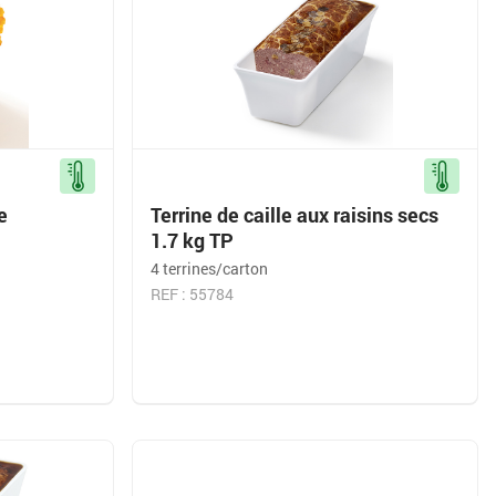
e
Terrine de caille aux raisins secs
1.7 kg TP
4 terrines/carton
REF : 55784