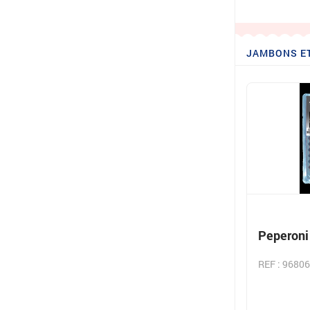
JAMBONS E
Peperoni
REF : 96806