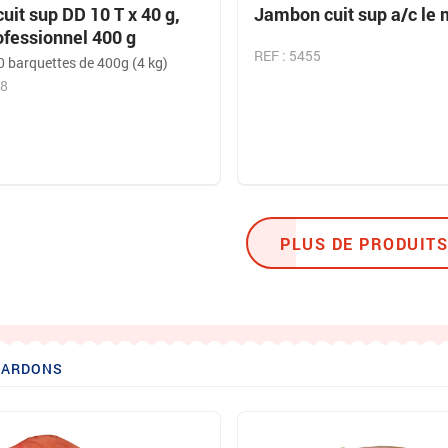
it sup DD 10 T x 40 g,
Jambon cuit sup a/c le 
ofessionnel 400 g
REF : 5455
0 barquettes de 400g (4 kg)
58
PLUS DE PRODUITS
LARDONS