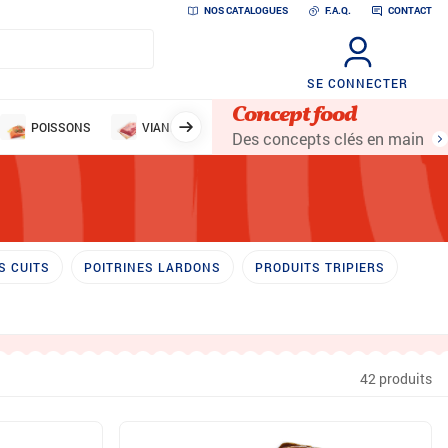
NOS CATALOGUES
F.A.Q.
CONTACT
SE CONNECTER
Concept food
POISSONS
VIANDES
VOLAILLES
LÉGUMES ET 
Des concepts clés en main
 CUITS
POITRINES LARDONS
PRODUITS TRIPIERS
42 produits