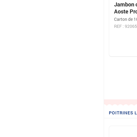
Jambon cu
Aoste Pr
Carton de 1
REF : 9206
POITRINES 