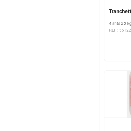
Tranchet
4 shts x 2 k
REF : 55122