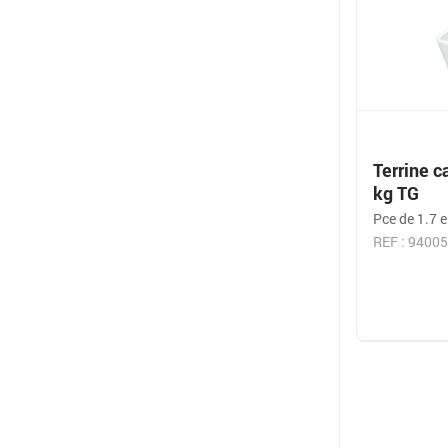
Terrine c
kg TG
Pce de 1.7 e
REF : 9400