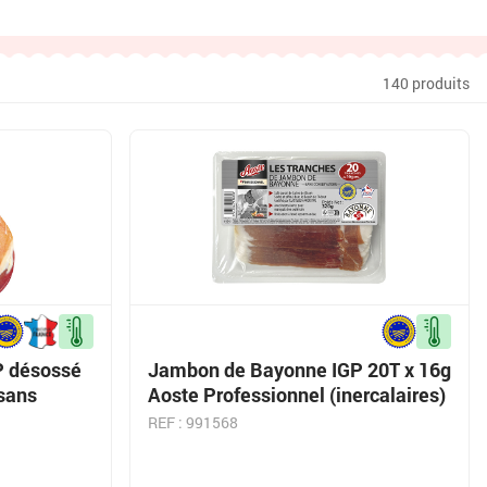
140 produits
P désossé
Jambon de Bayonne IGP 20T x 16g
 sans
Aoste Professionnel (inercalaires)
REF : 991568