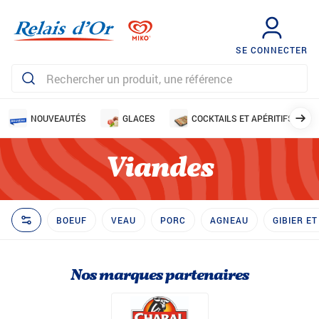
SE CONNECTER
NOUVEAUTÉS
GLACES
COCKTAILS ET APÉRITIFS
Viandes
BOEUF
VEAU
PORC
AGNEAU
GIBIER E
Nos marques partenaires