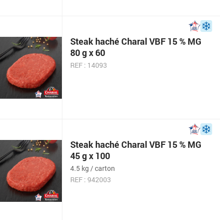
Steak haché Charal VBF 15 % MG
80 g x 60
REF : 14093
Steak haché Charal VBF 15 % MG
45 g x 100
4.5 kg / carton
REF : 942003