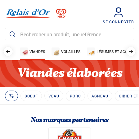
SE CONNECTER
ISSONS
VIANDES
VOLAILLES
LÉGUMES ET ACCOMP
Viandes élaborées
BOEUF
VEAU
PORC
AGNEAU
GIBIER E
Nos marques partenaires