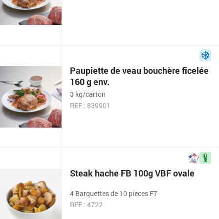
Paupiette de veau bouchère ficelée
160 g env.
3 kg/carton
REF : 839901
Steak hache FB 100g VBF ovale
4 Barquettes de 10 pieces F7
REF : 4722