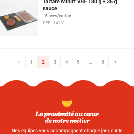
Tartare Minut' VBF 180 g + 35 g
sauce
16 pces/carton
REF : 14161
1
2
3
4
5
…
8
La proximité au cœur
de notre métier
Nos équipes vous accompagnent chaque jour, sur le