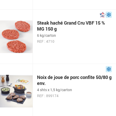
Steak haché Grand Cru VBF 15 %
MG 150 g
6 kg/carton
REF : 4710
Noix de joue de porc confite 50/80 g
env.
4 shts x 1,5 kg/carton
REF : 899174