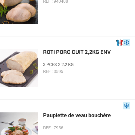
REF : 940408
ROTI PORC CUIT 2,2KG ENV
3 PCES X 2,2 KG
REF : 3595
Paupiette de veau bouchère
REF : 7956