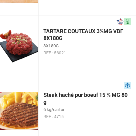
TARTARE COUTEAUX 3%MG VBF
8X180G
8X180G
REF : 56021
Steak haché pur boeuf 15 % MG 80
g
6 kg/carton
REF : 4715