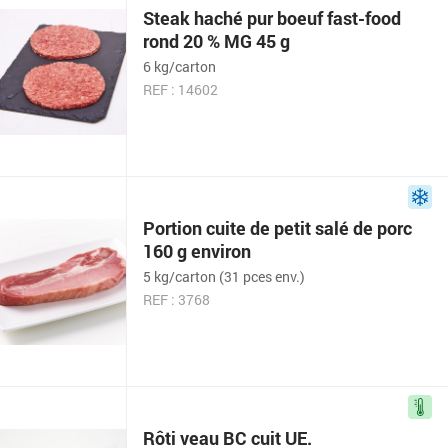
Steak haché pur boeuf fast-food
rond 20 % MG 45 g
6 kg/carton
REF : 14602
Portion cuite de petit salé de porc
160 g environ
5 kg/carton (31 pces env.)
REF : 3768
Rôti veau BC cuit UE.