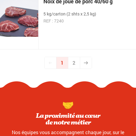
Noix de joue de porc 40/60 g
5 kg/carton (2 shts x 2,5 kg)
REF : 7240
1
2
La proximité au cœur
de notre métier
Nos équipes vous accompagnent chaque jour, sur le