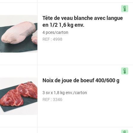
Tête de veau blanche avec langue
en 1/2 1,6 kg env.
4 pces/carton
REF : 4998
Noix de joue de boeuf 400/600 g
3 sv x 1,8 kg env./carton
REF : 3346