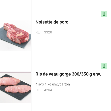
Noisette de porc
REF : 3320
Ris de veau gorge 300/350 g env.
4 sv x 1 kg env./carton
REF : 4254