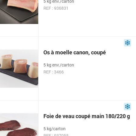
5 kg env./carton
REF : 936831
Os à moelle canon, coupé
5 kg env./carton
REF : 3466
Foie de veau coupé main 180/220 g
5 kg/carton
REF : 937055