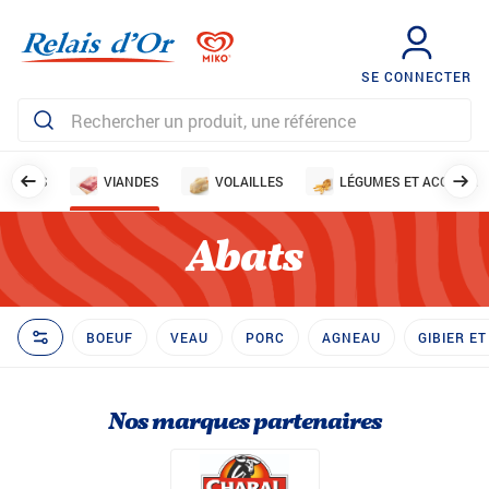
SE CONNECTER
ISSONS
VIANDES
VOLAILLES
LÉGUMES ET ACCOMP
Abats
BOEUF
VEAU
PORC
AGNEAU
GIBIER E
Nos marques partenaires