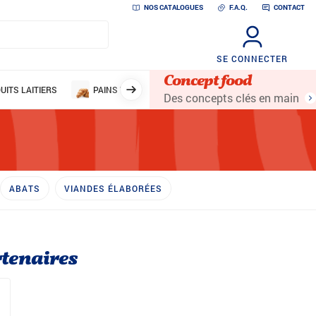
NOS CATALOGUES
F.A.Q.
CONTACT
SE CONNECTER
Concept food
UITS LAITIERS
PAINS VIENNOISERIES
FRUITS
DESSERT
Des concepts clés en main
ABATS
VIANDES ÉLABORÉES
tenaires