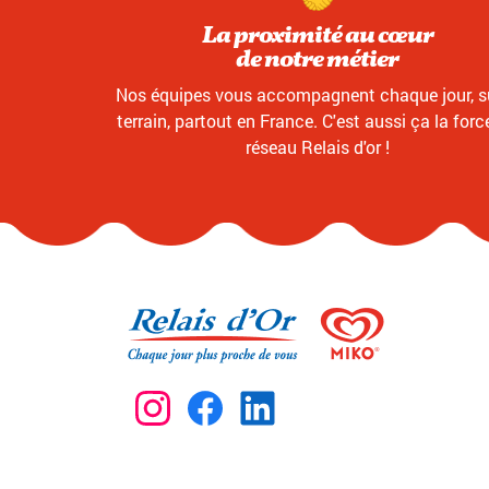
La proximité au cœur
de notre métier
Nos équipes vous accompagnent chaque jour, su
terrain, partout en France. C'est aussi ça la forc
réseau Relais d'or !