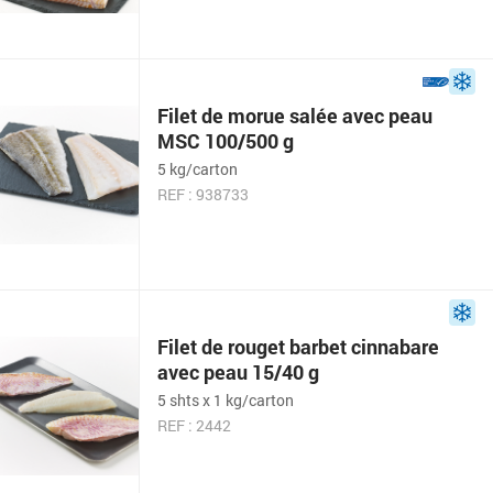
Filet de morue salée avec peau
MSC 100/500 g
5 kg/carton
REF : 938733
Filet de rouget barbet cinnabare
avec peau 15/40 g
5 shts x 1 kg/carton
REF : 2442