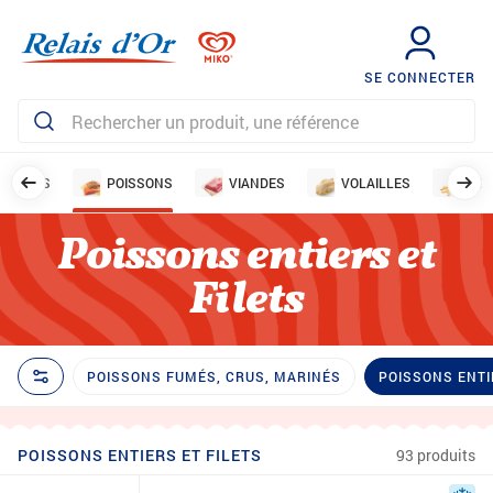
SE CONNECTER
LUSQUES
POISSONS
VIANDES
VOLAILLES
LÉG
Poissons entiers et
Filets
POISSONS FUMÉS, CRUS, MARINÉS
POISSONS ENTI
POISSONS ENTIERS ET FILETS
93 produits