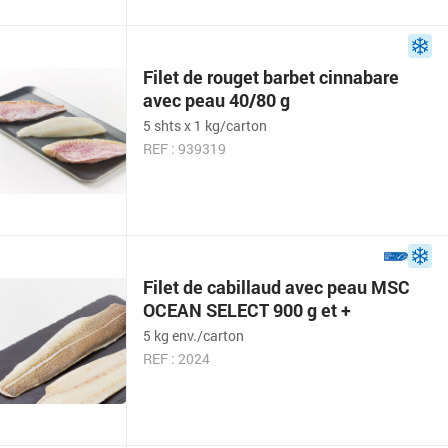
Filet de rouget barbet cinnabare
avec peau 40/80 g
5 shts x 1 kg/carton
REF : 939319
Filet de cabillaud avec peau MSC
OCEAN SELECT 900 g et +
5 kg env./carton
REF : 2024