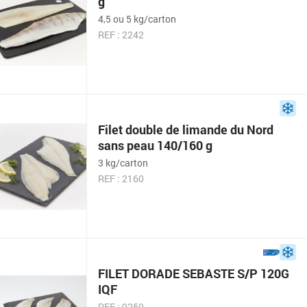
g
4,5 ou 5 kg/carton
REF : 2242
Filet double de limande du Nord
sans peau 140/160 g
3 kg/carton
REF : 2160
FILET DORADE SEBASTE S/P 120G
IQF
REF : 9259