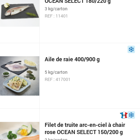
OCEAN SELECT 180/220 g
3 kg/carton
REF : 11401
Aile de raie 400/900 g
5 kg/carton
REF : 417001
Filet de truite arc-en-ciel à chair
rose OCEAN SELECT 150/200 g
2 kg/carton