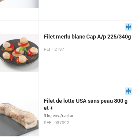
Filet merlu blanc Cap A/p 225/340g
REF : 2197
Filet de lotte USA sans peau 800 g
et +
3 kg env./carton
REF : 937092