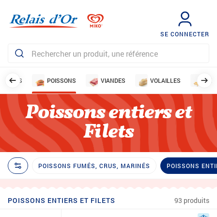
SE CONNECTER
LUSQUES
POISSONS
VIANDES
VOLAILLES
LÉG
Poissons entiers et
Filets
POISSONS FUMÉS, CRUS, MARINÉS
POISSONS ENTI
POISSONS ENTIERS ET FILETS
93 produits