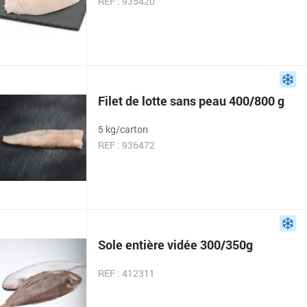
REF : 935420
Filet de lotte sans peau 400/800 g
5 kg/carton
REF : 936472
Sole entière vidée 300/350g
REF : 412311