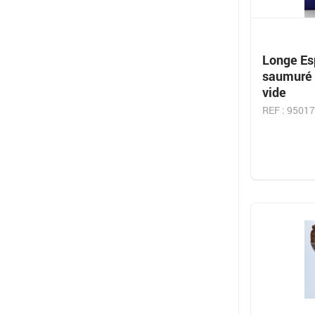
Longe Es
saumuré 
vide
REF : 9501