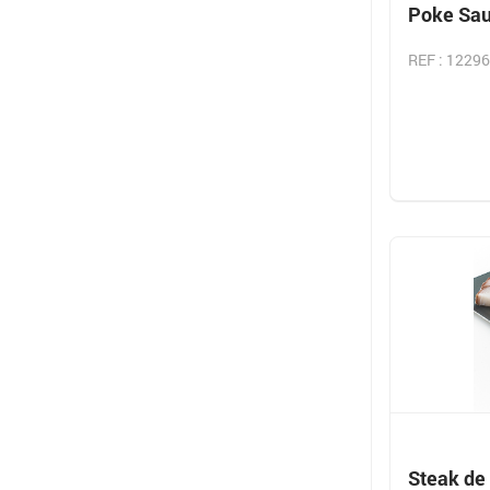
Poke Sa
REF : 12296
Steak de