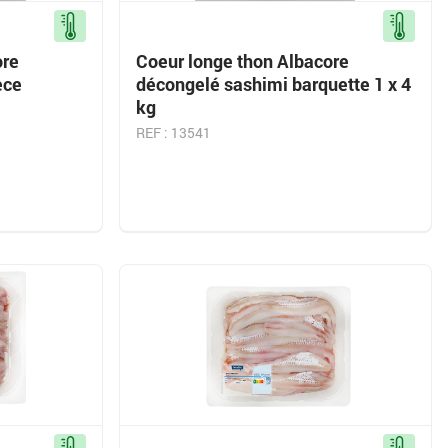
ore
Coeur longe thon Albacore
èce
décongelé sashimi barquette 1 x 4
kg
REF : 13541