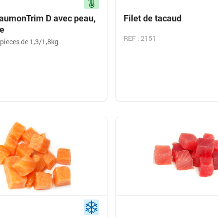
 saumonTrim D avec peau,
Filet de tacaud
te
REF : 2151
 pieces de 1,3/1,8kg