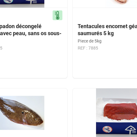
padon décongelé
Tentacules encornet gé
avec peau, sans os sous-
saumurés 5 kg
Piece de 5kg
75
REF : 7885