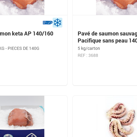
mon keta AP 140/160
Pavé de saumon sauvag
C
Pacifique sans peau 14
KG - PIECES DE 140G
5 kg/carton
REF : 3688