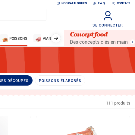
NOS CATALOGUES
F.A.Q.
CONTACT
SE CONNECTER
Concept food
POISSONS
VIANDES
VOLAILLES
LÉGUMES ET 
Des concepts clés en main
RES DÉCOUPES
POISSONS ÉLABORÉS
111 produits