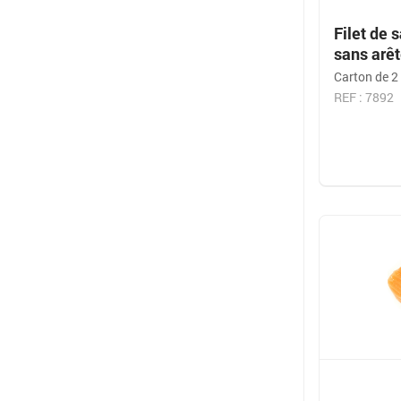
Filet de
sans arê
Carton de 2
REF : 7892