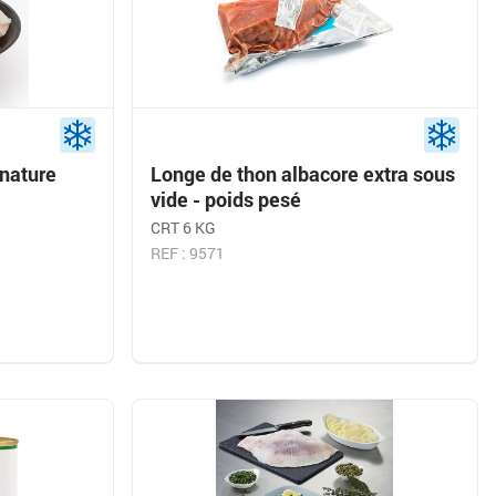
 nature
Longe de thon albacore extra sous
vide - poids pesé
CRT 6 KG
REF : 9571