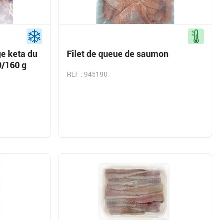
e keta du
Filet de queue de saumon
0/160 g
REF : 945190