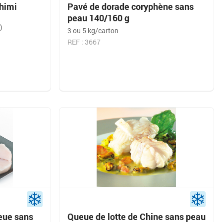
himi
Pavé de dorade coryphène sans
peau 140/160 g
)
3 ou 5 kg/carton
REF : 3667
eue sans
Queue de lotte de Chine sans peau