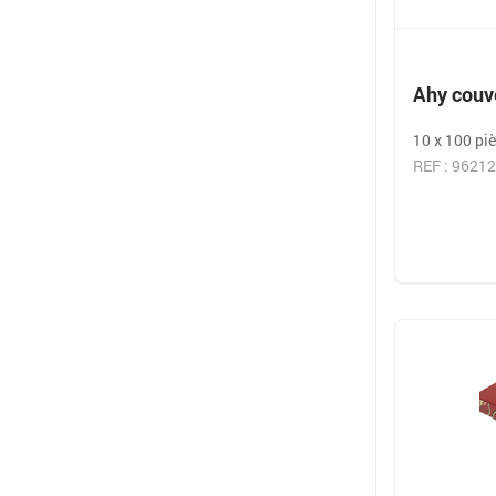
Ahy couve
10 x 100 piè
REF : 9621