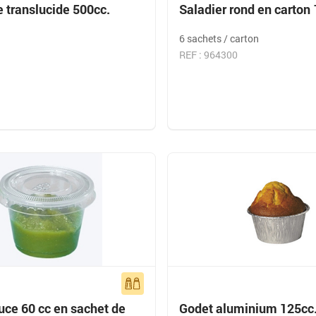
 translucide 500cc.
Saladier rond en carton
6 sachets / carton
REF : 964300
uce 60 cc en sachet de
Godet aluminium 125cc