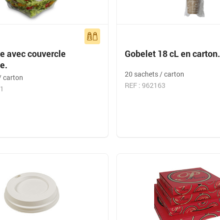
de avec couvercle
Gobelet 18 cL en carton
e.
20 sachets / carton
/ carton
REF : 962163
61