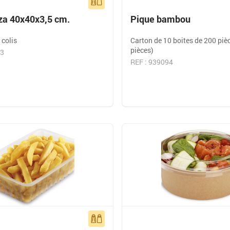
zza 40x40x3,5 cm.
Pique bambou
 colis
Carton de 10 boites de 200 piè
pièces)
13
REF : 939094