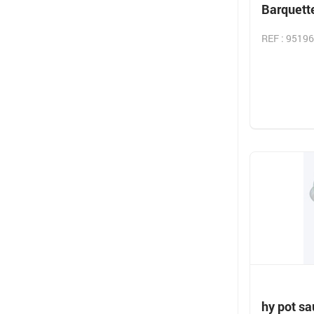
Barquette
REF : 95196
hy pot sa