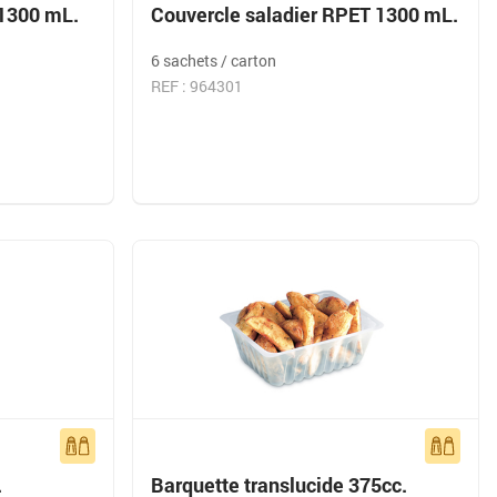
 1300 mL.
Couvercle saladier RPET 1300 mL.
6 sachets / carton
REF : 964301
.
Barquette translucide 375cc.