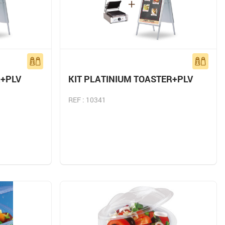
R+PLV
KIT PLATINIUM TOASTER+PLV
REF : 10341