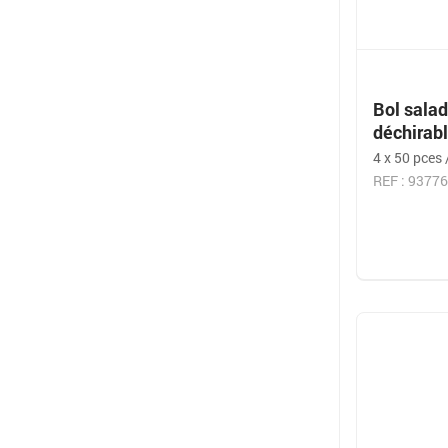
Bol sala
déchirabl
4 x 50 pces 
REF : 9377