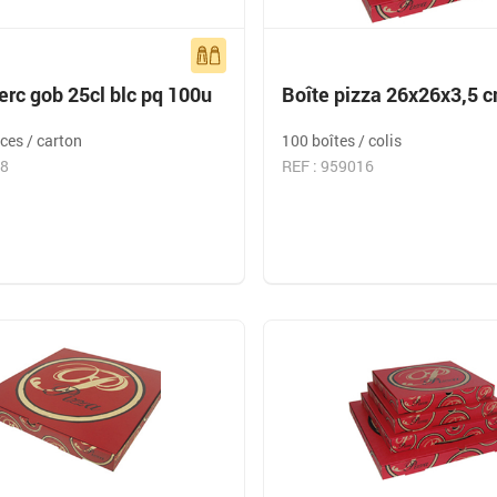
rc gob 25cl blc pq 100u
Boîte pizza 26x26x3,5 
ces / carton
100 boîtes / colis
28
REF : 959016