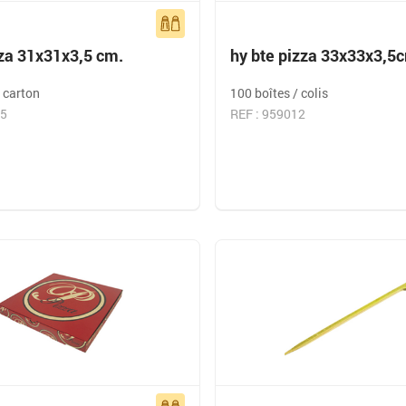
zza 31x31x3,5 cm.
hy bte pizza 33x33x3,5
/ carton
100 boîtes / colis
15
REF : 959012