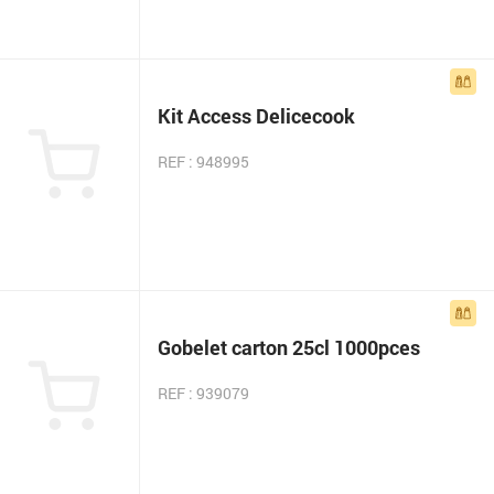
Kit Access Delicecook
REF : 948995
Gobelet carton 25cl 1000pces
REF : 939079