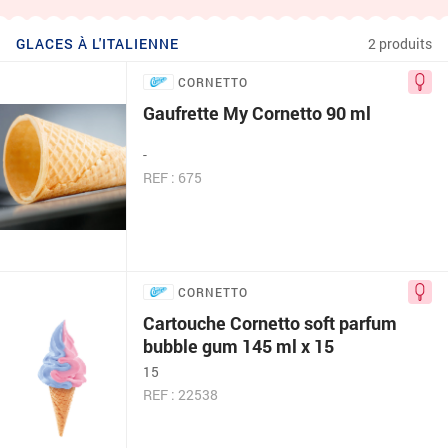
GLACES À L'ITALIENNE
2 produits
CORNETTO
Gaufrette My Cornetto 90 ml
-
REF : 675
CORNETTO
Cartouche Cornetto soft parfum
bubble gum 145 ml x 15
15
REF : 22538