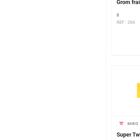
Grom fra
8
REF : 266
MIKO
Super Tw