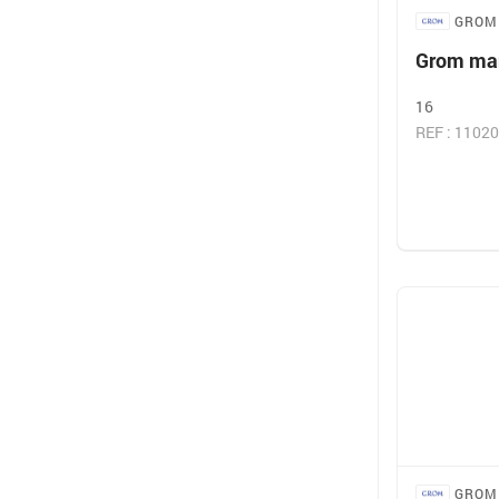
GROM
Grom man
16
REF : 1102
GROM