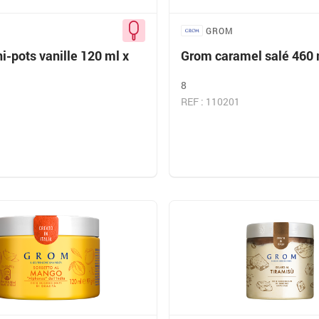
GROM
-pots vanille 120 ml x
Grom caramel salé 460 
8
REF : 110201