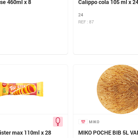
ise 460ml x 8
Calippo cola 105 ml x 2
24
REF : 87
MIKO
ister max 110ml x 28
MIKO POCHE BIB 5L VA