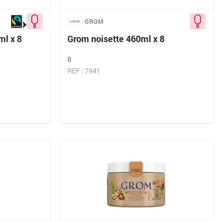
GROM
ml x 8
Grom noisette 460ml x 8
8
REF : 7941