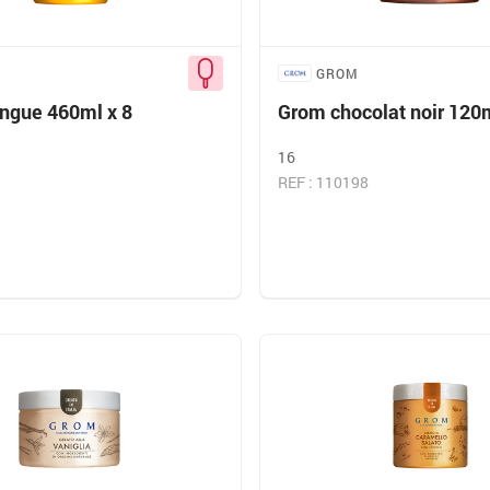
GROM
gue 460ml x 8
Grom chocolat noir 120m
16
REF : 110198