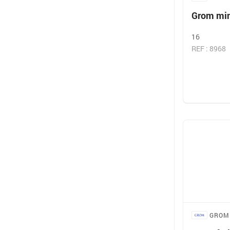
Grom min
16
REF : 8968
GROM