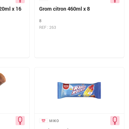
20ml x 16
Grom citron 460ml x 8
8
REF : 263
MIKO