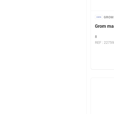
GROM
Grom man
8
REF : 22759