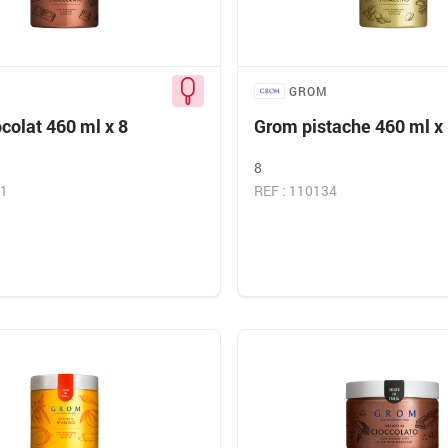
GROM
colat 460 ml x 8
Grom pistache 460 ml x
8
31
REF : 110134