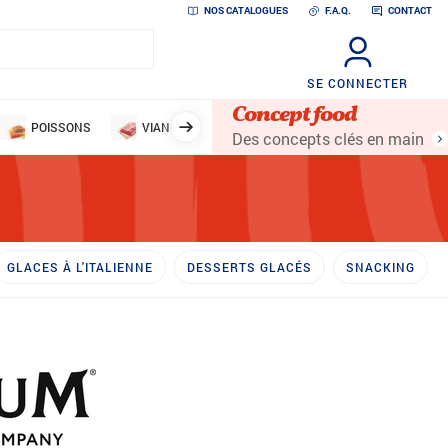
NOS CATALOGUES
F.A.Q.
CONTACT
SE CONNECTER
Concept food
POISSONS
VIANDES
VOLAILLES
LÉGUMES ET 
Des concepts clés en main
GLACES À L'ITALIENNE
DESSERTS GLACÉS
SNACKING