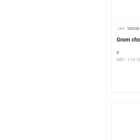
GROM
Grom cho
8
REF : 1101