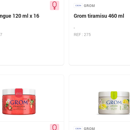
GROM
gue 120 ml x 16
Grom tiramisu 460 ml
-
07
REF : 275
GROM