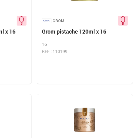
GROM
l x 16
Grom pistache 120ml x 16
16
REF : 110199