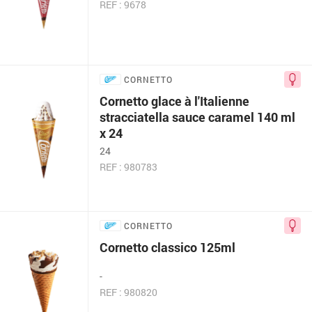
REF : 9678
CORNETTO
Cornetto glace à l'Italienne
stracciatella sauce caramel 140 ml
x 24
24
REF : 980783
CORNETTO
Cornetto classico 125ml
-
REF : 980820