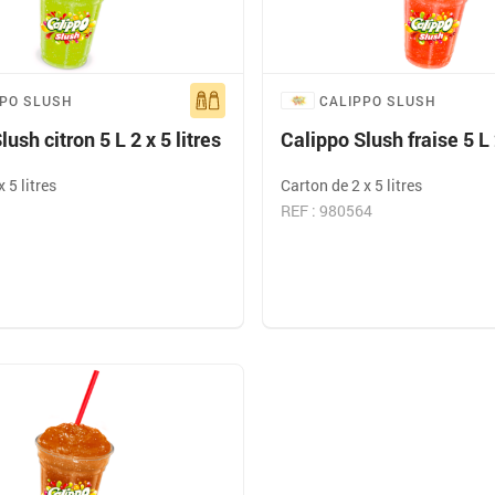
PPO SLUSH
CALIPPO SLUSH
ush citron 5 L 2 x 5 litres
Calippo Slush fraise 5 L 2
 5 litres
Carton de 2 x 5 litres
REF : 980564