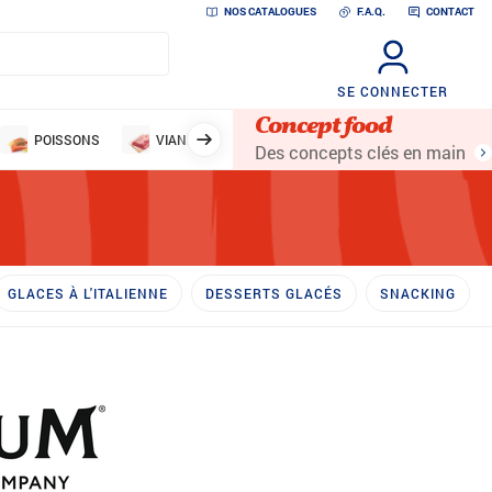
NOS CATALOGUES
F.A.Q.
CONTACT
SE CONNECTER
Concept food
POISSONS
VIANDES
VOLAILLES
LÉGUMES ET 
Des concepts clés en main
GLACES À L'ITALIENNE
DESSERTS GLACÉS
SNACKING