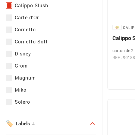
Calippo Slush
Carte d'Or
CALI
Cornetto
Calippo Sl
Cornetto Soft
carton de 2 x
Disney
REF : 99188
Grom
Magnum
Miko
Solero
Labels
4