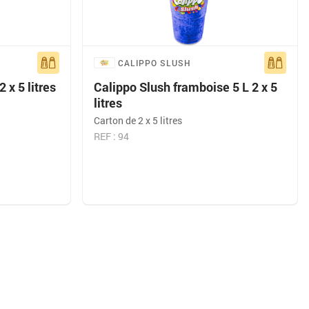
CALIPPO SLUSH
 x 5 litres
Calippo Slush framboise 5 L 2 x 5
litres
Carton de 2 x 5 litres
REF : 94