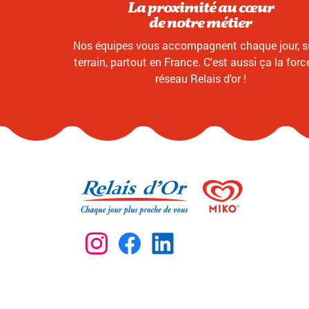
La proximité au cœur
de notre métier
Nos équipes vous accompagnent chaque jour, su
terrain, partout en France. C'est aussi ça la forc
réseau Relais d'or !