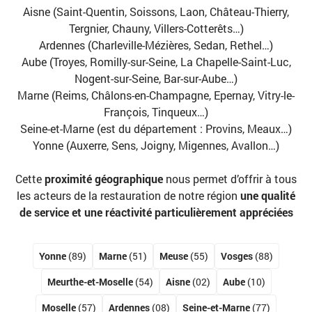
Aisne (Saint-Quentin, Soissons, Laon, Château-Thierry,
Tergnier, Chauny, Villers-Cotterêts…)
Ardennes (Charleville-Mézières, Sedan, Rethel…)
Aube (Troyes, Romilly-sur-Seine, La Chapelle-Saint-Luc,
Nogent-sur-Seine, Bar-sur-Aube…)
Marne (Reims, Châlons-en-Champagne, Epernay, Vitry-le-
François, Tinqueux…)
Seine-et-Marne (est du département : Provins, Meaux…)
Yonne (Auxerre, Sens, Joigny, Migennes, Avallon…)
Cette
proximité géographique
nous permet d’offrir à tous
les acteurs de la restauration de notre région
une qualité
de service et une réactivité particulièrement appréciées
Yonne
(89)
Marne
(51)
Meuse
(55)
Vosges
(88)
Meurthe-et-Moselle
(54)
Aisne
(02)
Aube
(10)
Moselle
(57)
Ardennes
(08)
Seine-et-Marne
(77)