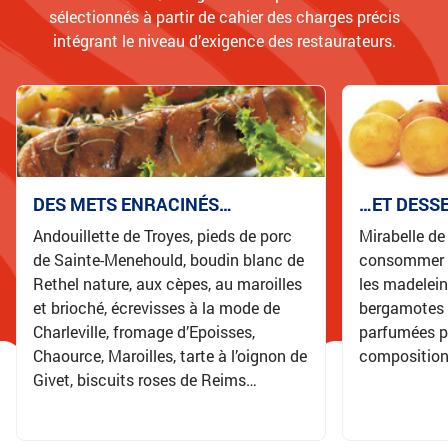
sélectionnés à partir de cahier des charges précis
intégrant le niveau d’exigence des restaurateurs.
DES METS ENRACINÉS…
…ET DESS
Andouillette de Troyes, pieds de porc
Mirabelle d
de Sainte-Menehould, boudin blanc de
consommer e
Rethel nature, aux cèpes, au maroilles
les madelein
et brioché, écrevisses à la mode de
bergamotes
Charleville, fromage d’Epoisses,
parfumées p
Chaource, Maroilles, tarte à l’oignon de
compositio
Givet, biscuits roses de Reims…