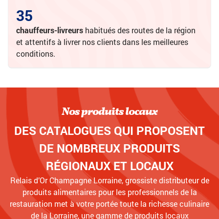
35
chauffeurs-livreurs
habitués des routes de la région
et attentifs à livrer nos clients dans les meilleures
conditions.
Nos produits locaux
DES CATALOGUES QUI PROPOSENT
DE NOMBREUX PRODUITS
RÉGIONAUX ET LOCAUX
Relais d’Or Champagne Lorraine, grossiste distributeur de
produits alimentaires pour les professionnels de la
restauration met à votre portée toute la richesse culinaire
de la Lorraine, une gamme de produits locaux