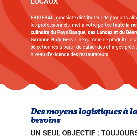
LOCAUX
FRIGERAL,
grossiste distributeur de produits al
les professionnels, met à votre portée
toute la ri
culinaire du Pays Basque, des Landes et du Béarn
Garonne et du Gers
. Une gamme de produits loc
sélectionnés à partir de cahier des charges précis
niveau d’exigence des restaurateurs.
Des moyens logistiques à l
besoins
UN SEUL OBJECTIF : TOUJOUR