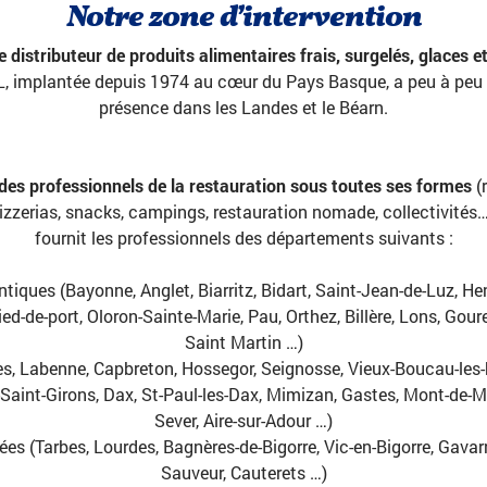
Notre zone d’intervention
 distributeur de produits alimentaires frais, surgelés, glaces et
 implantée depuis 1974 au cœur du Pays Basque, a peu à peu
présence dans les Landes et le Béarn.
des professionnels de la restauration sous toutes ses formes
(r
pizzerias, snacks, campings, restauration nomade, collectivité
fournit les professionnels des départements suivants :
tiques (Bayonne, Anglet, Biarritz, Bidart,
Saint-Jean-de-Luz
,
He
ied-de-port,
Oloron-Sainte-Marie
, Pau,
Orthez
,
Billère
,
Lons
, Goure
Saint Martin …)
s, Labenne, Capbreton, Hossegor, Seignosse, Vieux-Boucau-les-b
e-Saint-Girons, Dax, St-Paul-les-Dax, Mimizan, Gastes, Mont-de-M
Sever, Aire-sur-Adour …)
es (Tarbes, Lourdes, Bagnères-de-Bigorre, Vic-en-Bigorre, Gavarn
Sauveur, Cauterets …)