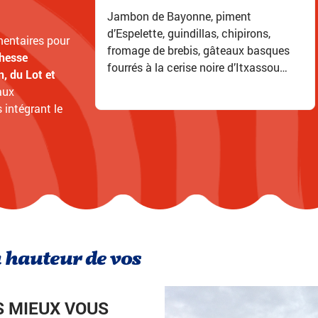
Jambon de Bayonne, piment
d’Espelette, guindillas, chipirons,
imentaires pour
fromage de brebis, gâteaux basques
chesse
fourrés à la cerise noire d’Itxassou…
, du Lot et
aux
 intégrant le
a hauteur de vos
S MIEUX VOUS