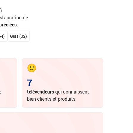
)
estauration de
préciées.
64)
Gers
(32)
7
e
télévendeurs
qui connaissent
bien clients et produits