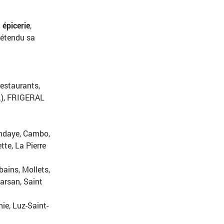
 épicerie
,
 étendu sa
estaurants,
s…), FRIGERAL
ndaye
, Cambo,
tte, La Pierre
ains, Mollets,
arsan, Saint
ie, Luz-Saint-