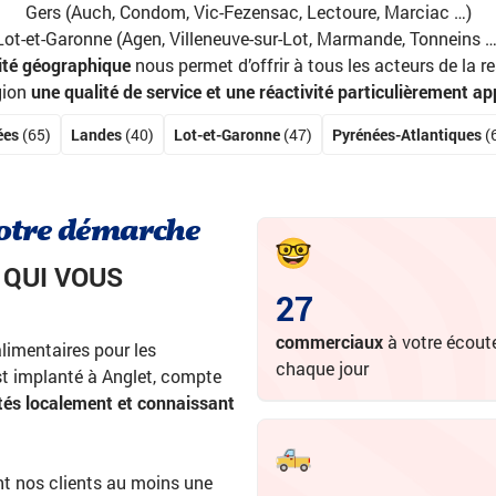
Gers (Auch, Condom, Vic-Fezensac, Lectoure, Marciac …)
Lot-et-Garonne (Agen, Villeneuve-sur-Lot, Marmande, Tonneins …
ité géographique
nous permet d’offrir à tous les acteurs de la r
gion
une qualité de service et une réactivité particulièrement ap
ées
(65)
Landes
(40)
Lot-et-Garonne
(47)
Pyrénées-Atlantiques
(
notre démarche
QUI VOUS
27
commerciaux
à votre écout
alimentaires pour les
chaque jour
est implanté à Anglet, compte
utés localement et connaissant
nt nos clients au moins une