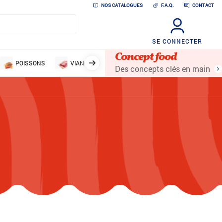
NOS CATALOGUES
F.A.Q.
CONTACT
SE CONNECTER
Concept food
POISSONS
VIANDES
VOLAILLES
LÉGUMES ET 
Des concepts clés en main