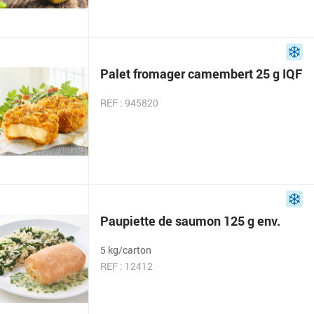
Palet fromager camembert 25 g IQF
REF : 945820
Paupiette de saumon 125 g env.
5 kg/carton
REF : 12412