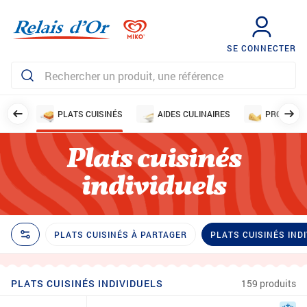
SE CONNECTER
MENTS
PLATS CUISINÉS
AIDES CULINAIRES
PRODUITS 
Plats cuisinés
individuels
PLATS CUISINÉS À PARTAGER
PLATS CUISINÉS IND
PLATS CUISINÉS INDIVIDUELS
159 produits