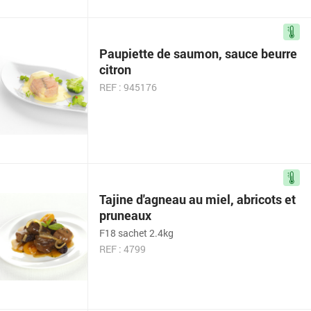
Paupiette de saumon, sauce beurre
citron
REF : 945176
Tajine d'agneau au miel, abricots et
pruneaux
F18 sachet 2.4kg
REF : 4799