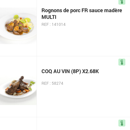
Rognons de porc FR sauce madère
MULTI
REF : 141014
COQ AU VIN (8P) X2.68K
REF : 58274