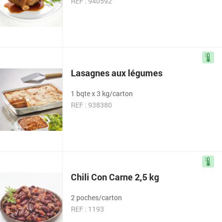
REF : 940592
Lasagnes aux légumes
1 bqte x 3 kg/carton
REF : 938380
Chili Con Carne 2,5 kg
2 poches/carton
REF : 1193