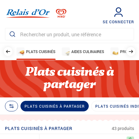
SE CONNECTER
MENTS
PLATS CUISINÉS
AIDES CULINAIRES
PRODUITS 
Plats cuisinés à
partager
PLATS CUISINÉS À PARTAGER
PLATS CUISINÉS IND
PLATS CUISINÉS À PARTAGER
43 produits