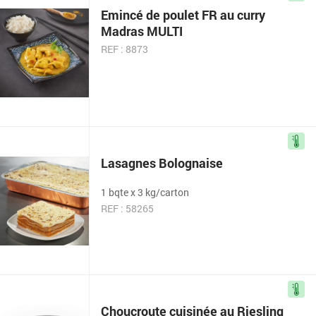
Emincé de poulet FR au curry
Madras MULTI
REF : 8873
Lasagnes Bolognaise
1 bqte x 3 kg/carton
REF : 58265
Choucroute cuisinée au Riesling