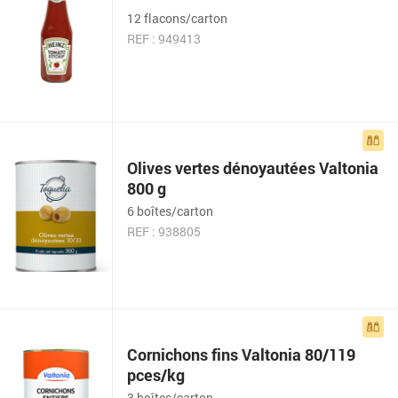
12 flacons/carton
REF : 949413
Olives vertes dénoyautées Valtonia
800 g
6 boîtes/carton
REF : 938805
Cornichons fins Valtonia 80/119
pces/kg
3 boîtes/carton