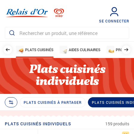
SE CONNECTER
MENTS
PLATS CUISINÉS
AIDES CULINAIRES
PRODUITS 
Plats cuisinés
individuels
PLATS CUISINÉS À PARTAGER
PLATS CUISINÉS IND
PLATS CUISINÉS INDIVIDUELS
159 produits