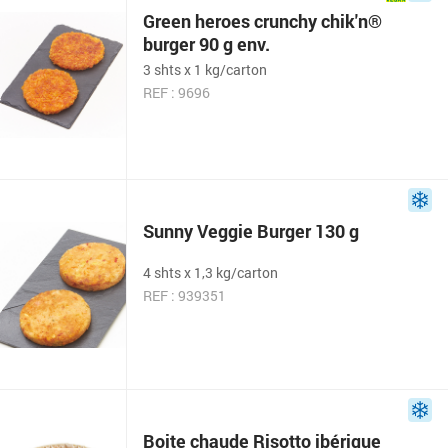
Green heroes crunchy chik'n®
burger 90 g env.
3 shts x 1 kg/carton
REF : 9696
Sunny Veggie Burger 130 g
4 shts x 1,3 kg/carton
REF : 939351
Boite chaude Risotto ibérique