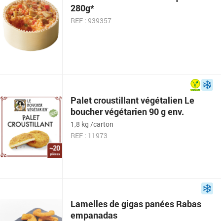
280g*
REF : 939357
Palet croustillant végétalien Le
boucher végétarien 90 g env.
1,8 kg /carton
REF : 11973
Lamelles de gigas panées Rabas
empanadas