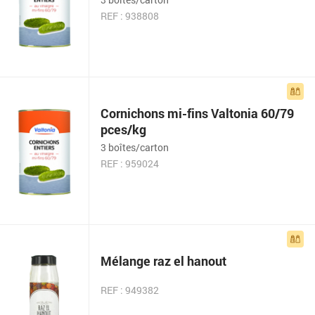
REF : 938808
Cornichons mi-fins Valtonia 60/79
pces/kg
3 boîtes/carton
REF : 959024
Mélange raz el hanout
REF : 949382