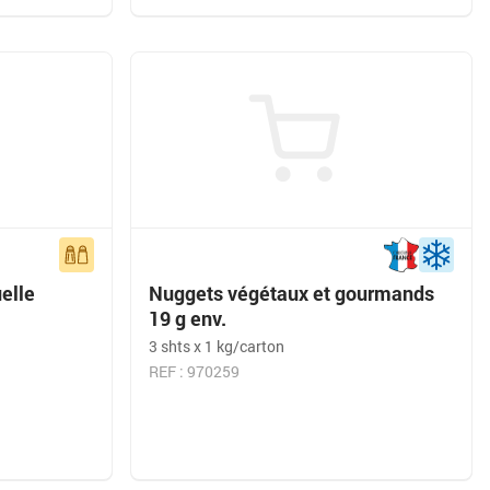
elle
Nuggets végétaux et gourmands
19 g env.
3 shts x 1 kg/carton
REF : 970259