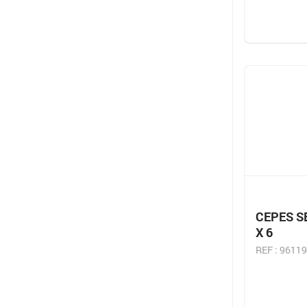
CEPES S
X 6
REF : 9611