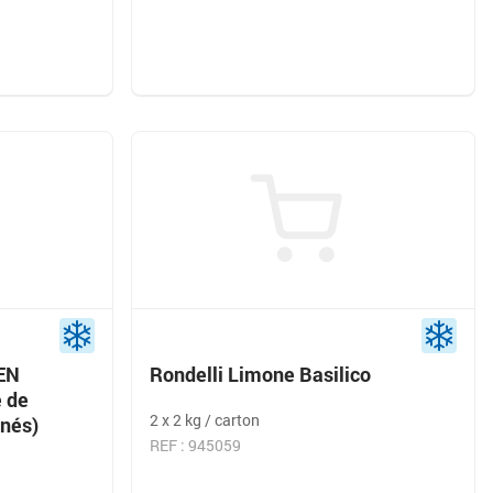
EN
Rondelli Limone Basilico
 de
2 x 2 kg / carton
inés)
REF : 945059