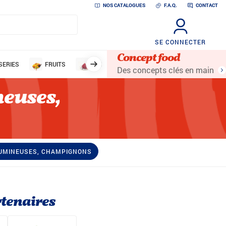
NOS CATALOGUES
F.A.Q.
CONTACT
SE CONNECTER
Concept food
SERIES
FRUITS
DESSERTS ET AIDES PÂTISSIÈRES
NON
Des concepts clés en main
neuses,
ÉGUMINEUSES, CHAMPIGNONS
tenaires