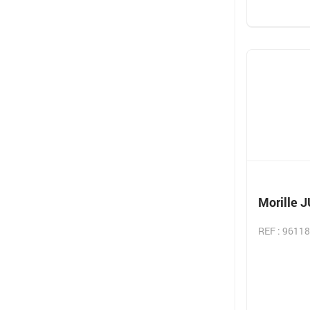
Morille 
REF : 9611