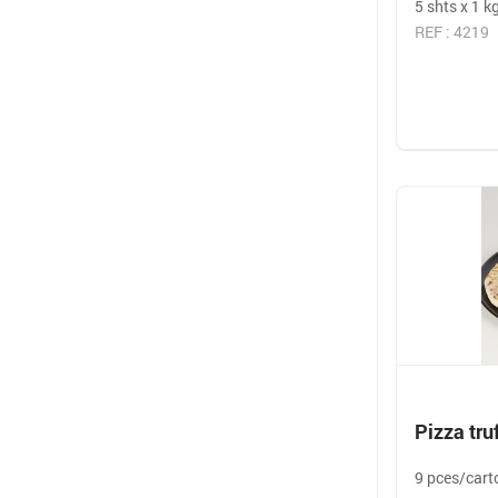
5 shts x 1 k
REF : 4219
Pizza tru
9 pces/cart