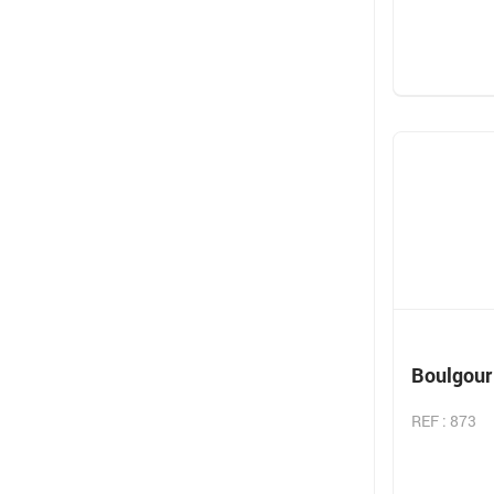
Boulgour
REF : 873