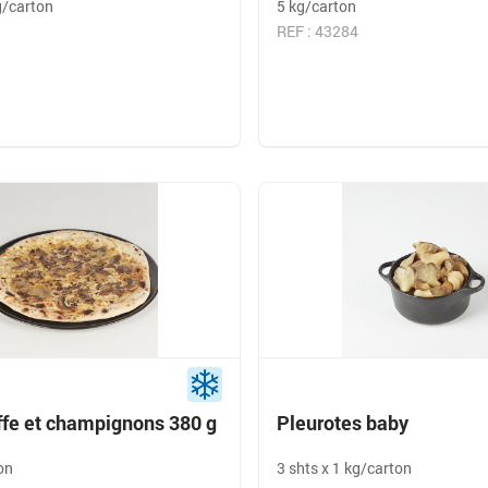
g/carton
5 kg/carton
REF : 43284
ffe et champignons 380 g
Pleurotes baby
on
3 shts x 1 kg/carton