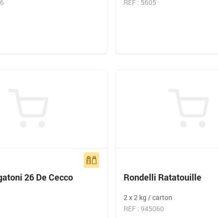
26
REF : 5605
gatoni 26 De Cecco
Rondelli Ratatouille
2 x 2 kg / carton
REF : 945060