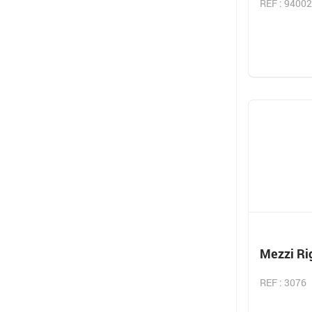
REF : 9400
Mezzi Ri
REF : 3076