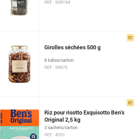
REF : 938194
Girolles séchées 500 g
6 tubos/carton
REF : 99676
Riz pour risotto Exquisotto Ben's
Original 2,5 kg
3 sachets/carton
REF : 4261