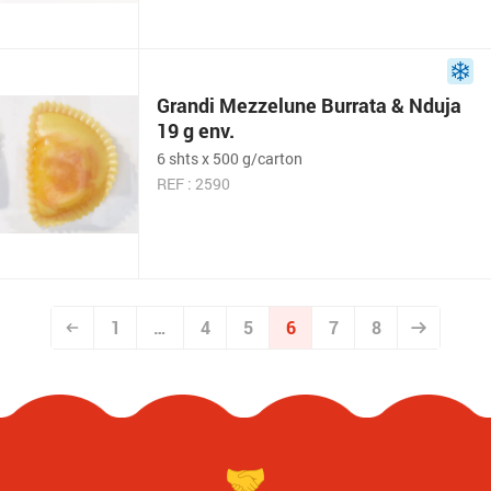
Grandi Mezzelune Burrata & Nduja
19 g env.
6 shts x 500 g/carton
REF : 2590
1
…
4
5
6
7
8