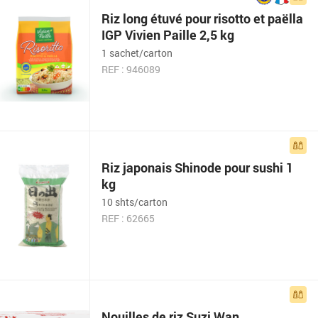
Riz long étuvé pour risotto et paëlla
IGP Vivien Paille 2,5 kg
1 sachet/carton
REF : 946089
Riz japonais Shinode pour sushi 1
kg
10 shts/carton
REF : 62665
Nouilles de riz Suzi Wan