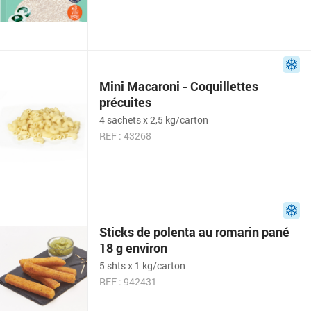
Mini Macaroni - Coquillettes
précuites
4 sachets x 2,5 kg/carton
REF : 43268
Sticks de polenta au romarin pané
18 g environ
5 shts x 1 kg/carton
REF : 942431