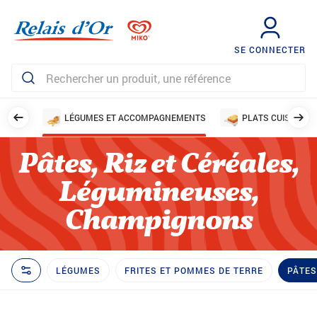
SE CONNECTER
AILLES
LÉGUMES ET ACCOMPAGNEMENTS
PLATS CUISINÉS
Pâtes, Riz et Céréales,
Légumineuses,
Champignons
LÉGUMES
FRITES ET POMMES DE TERRE
PÂTES