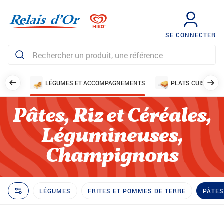
SE CONNECTER
AILLES
LÉGUMES ET ACCOMPAGNEMENTS
PLATS CUISINÉS
Pâtes, Riz et Céréales,
Légumineuses,
Champignons
LÉGUMES
FRITES ET POMMES DE TERRE
PÂTES