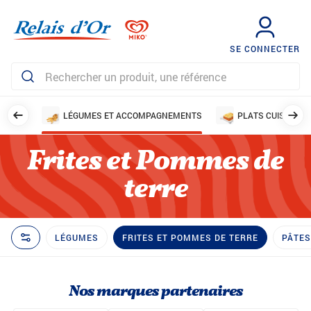
SE CONNECTER
AILLES
LÉGUMES ET ACCOMPAGNEMENTS
PLATS CUISINÉS
Frites et Pommes de
terre
LÉGUMES
FRITES ET POMMES DE TERRE
PÂTES
Nos marques partenaires