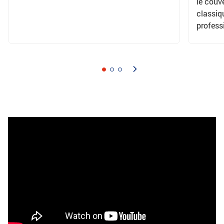
le couv
classiq
profess