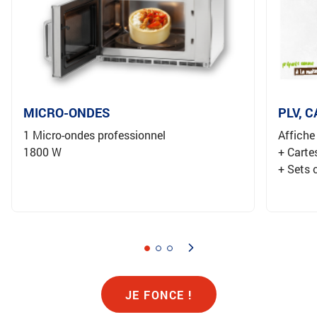
MICRO-ONDES
PLV, 
1 Micro-ondes professionnel
Affiche
1800 W
+ Cart
+ Sets 
JE FONCE !