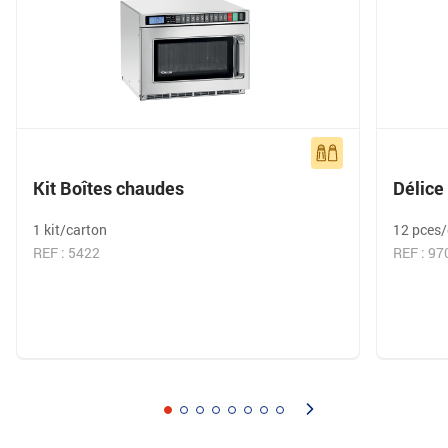
Kit Boîtes chaudes
Délice
1 kit/carton
12 pces/
REF : 5422
REF : 9