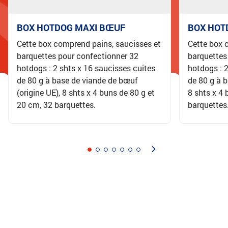
BOX HOTDOG MAXI BŒUF
BOX HOT
Cette box comprend pains, saucisses et
Cette box 
barquettes pour confectionner 32
barquettes
hotdogs : 2 shts x 16 saucisses cuites
hotdogs : 2
de 80 g à base de viande de bœuf
de 80 g à 
(origine UE), 8 shts x 4 buns de 80 g et
8 shts x 4 
20 cm, 32 barquettes.
barquettes