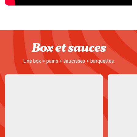
Box et sauces
Une box = pains + saucisses + barquettes