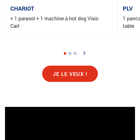
CHARIOT
PLV
+ 1 parasol + 1 machine à hot dog Visio
1 panca
Cart
table
JE LE VEUX !