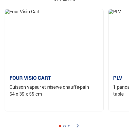
FOUR VISIO CART
PLV
Cuisson vapeur et réserve chauffe-pain
1 panca
54 x 39 x 55 cm
table