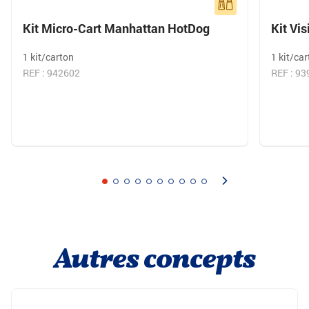
Kit Micro-Cart Manhattan HotDog
Kit Vi
1 kit/carton
1 kit/ca
REF : 942602
REF : 9
Autres concepts