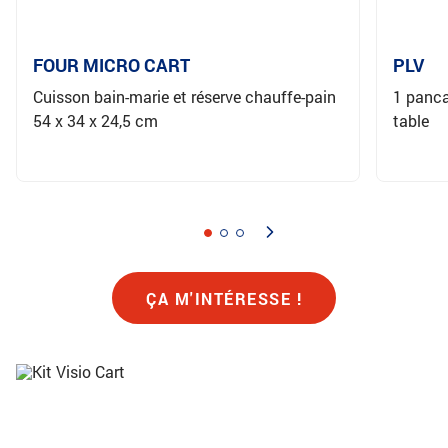
FOUR MICRO CART
PLV
Cuisson bain-marie et réserve chauffe-pain
1 panca
54 x 34 x 24,5 cm
table
ÇA M'INTÉRESSE !