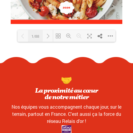
1/88
Loading PDF 13% ...
La proximité au cœur
de notre métier
Nos équipes vous accompagnent chaque jour, sur le
terrain, partout en France. C'est aussi ça la force du
réseau Relais d'or !