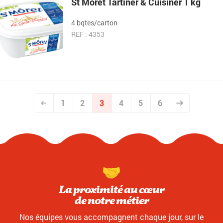
St Môret Tartiner & Cuisiner 1 kg
4 bqtes/carton
REF : 4353
1
2
3
4
5
6
La proximité au cœur
de notre métier
Nos équipes vous accompagnent chaque jour, sur le