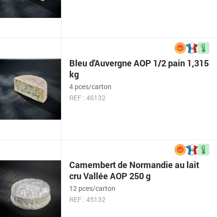
Bleu d'Auvergne AOP 1/2 pain 1,315
kg
4 pces/carton
REF : 46132
Camembert de Normandie au lait
cru Vallée AOP 250 g
12 pces/carton
REF : 45132