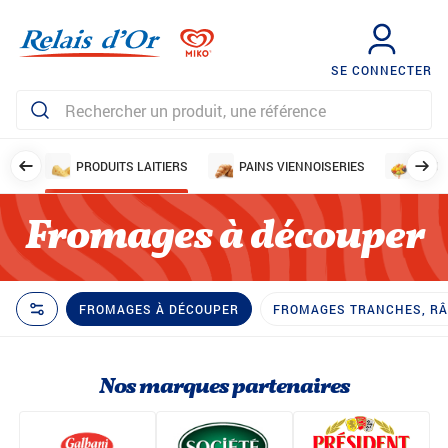
SE CONNECTER
IRES
PRODUITS LAITIERS
PAINS VIENNOISERIES
FRUI
Fromages à découper
FROMAGES À DÉCOUPER
FROMAGES TRANCHES, RÂP
Nos marques partenaires