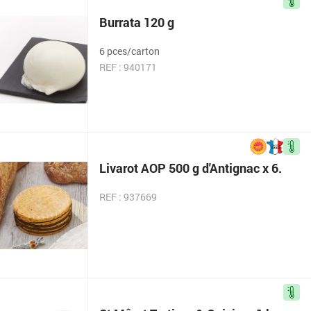
Burrata 120 g
6 pces/carton
REF : 940171
Livarot AOP 500 g d'Antignac x 6.
REF : 937669