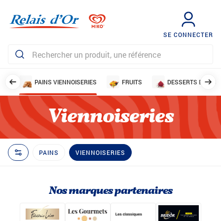
SE CONNECTER
ERS
PAINS VIENNOISERIES
FRUITS
DESSERTS ET AIDE
Viennoiseries
PAINS
VIENNOISERIES
Nos marques partenaires