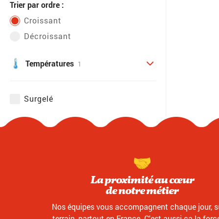
Trier par ordre :
Croissant
Décroissant
Températures
1
Surgelé
La proximité au cœur
de notre métier
Nos équipes vous accompagnent chaque jour, su
terrain, partout en France. C'est aussi ça la forc