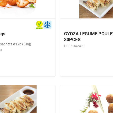
ngs
GYOZA LEGUME POULE
30PCES
sachets d'1kg (6 kg)
REF : 942471
43