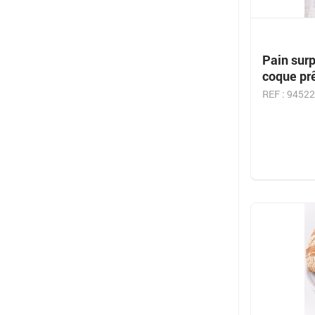
Pain surp
coque prê
REF : 9452