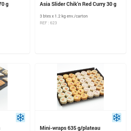
70 g
Asia Slider Chik'n Red Curry 30 g
3 btes x 1.2 kg env./carton
REF : 623
s
Mini-wraps 635 g/plateau