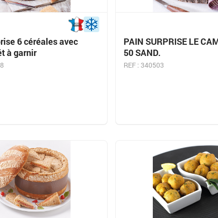
rise 6 céréales avec
PAIN SURPRISE LE CA
t à garnir
50 SAND.
28
REF : 340503