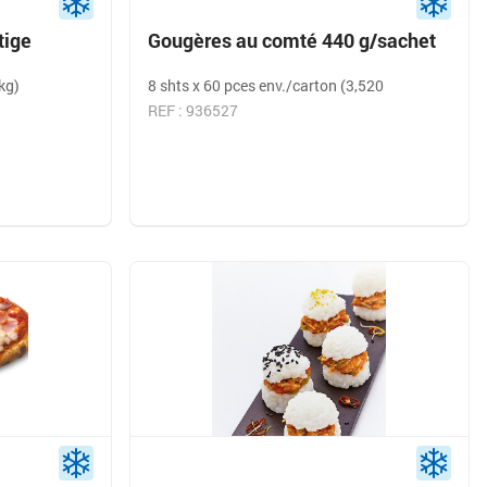
tige
Gougères au comté 440 g/sachet
kg)
8 shts x 60 pces env./carton (3,520
REF : 936527