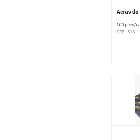
Acras de
100 pces/c
REF : 518