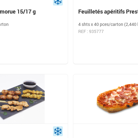
 morue 15/17 g
Feuilletés apéritifs Pres
arton
4 shts x 40 pces/carton (2,440 
REF : 935777