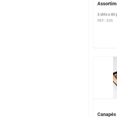
Assortime
3 shts x 40 
REF : 636
Canapés 