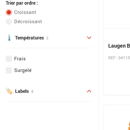
Trier par ordre :
Croissant
Décroissant
Températures
2
Laugen B
REF : 9411
Frais
Surgelé
Labels
4