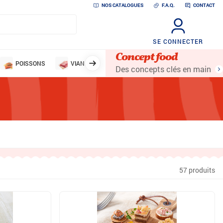
NOS CATALOGUES
F.A.Q.
CONTACT
SE CONNECTER
Concept food
POISSONS
VIANDES
VOLAILLES
LÉGUMES ET 
Des concepts clés en main
57 produits