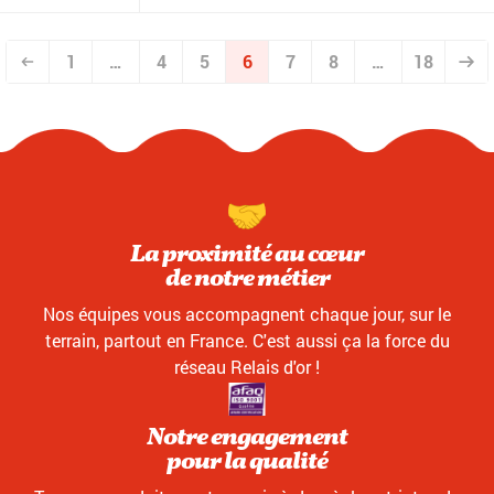
1
…
4
5
6
7
8
…
18
La proximité au cœur
de notre métier
Nos équipes vous accompagnent chaque jour, sur le
terrain, partout en France. C'est aussi ça la force du
réseau Relais d'or !
Notre engagement
pour la qualité