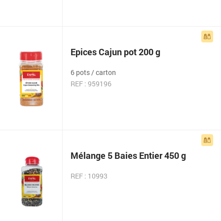
Epices Cajun pot 200 g
6 pots / carton
REF : 959196
Mélange 5 Baies Entier 450 g
REF : 10993