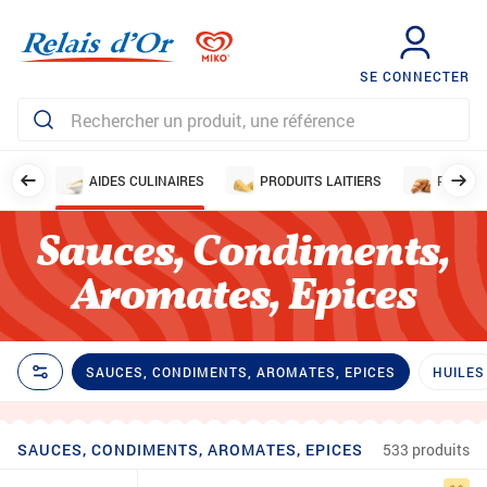
SE CONNECTER
SINÉS
AIDES CULINAIRES
PRODUITS LAITIERS
PAINS 
Sauces, Condiments,
Aromates, Epices
SAUCES, CONDIMENTS, AROMATES, EPICES
HUILES
SAUCES, CONDIMENTS, AROMATES, EPICES
533 produits