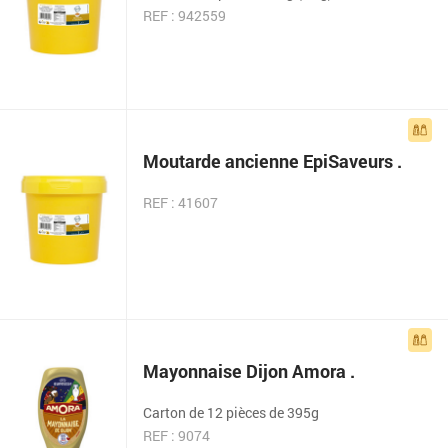
REF : 942559
Moutarde ancienne EpiSaveurs .
REF : 41607
Mayonnaise Dijon Amora .
Carton de 12 pièces de 395g
REF : 9074