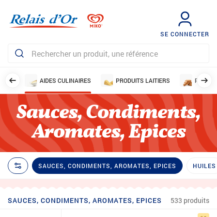
SE CONNECTER
SINÉS
AIDES CULINAIRES
PRODUITS LAITIERS
PAINS 
Sauces, Condiments,
Aromates, Epices
SAUCES, CONDIMENTS, AROMATES, EPICES
HUILES
SAUCES, CONDIMENTS, AROMATES, EPICES
533 produits