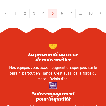
1
2
3
4
5
6
7
…
18
La proximité au cœur
de notre métier
Nos équipes vous accompagnent chaque jour, sur le
terrain, partout en France. C'est aussi ça la force du
réseau Relais d'or !
Notre engagement
pour la qualité