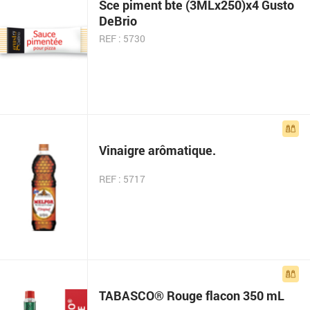
Sce piment bte (3MLx250)x4 Gusto
DeBrio
REF : 5730
Vinaigre arômatique.
REF : 5717
TABASCO® Rouge flacon 350 mL