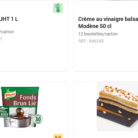
UHT 1 L
Crème au vinaigre bals
Modène 50 cl
s/carton
12 bouteilles/carton
01
REF : 946245