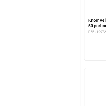
Knorr Ve
50 portio
REF : 10972