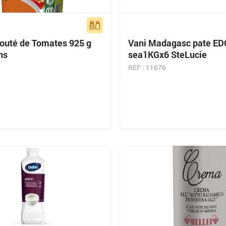
louté de Tomates 925 g
Vani Madagasc pate ED
ns
sea1KGx6 SteLucie
REF : 11676