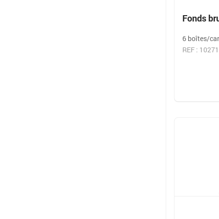
Fonds bru
6 boîtes/ca
REF : 10271