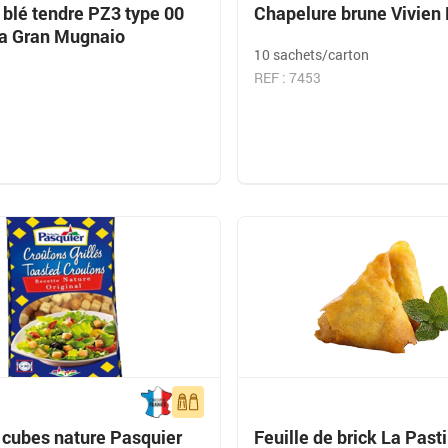
 blé tendre PZ3 type 00
Chapelure brune Vivien 
za Gran Mugnaio
10 sachets/carton
REF : 7453
 cubes nature Pasquier
Feuille de brick La Pasti