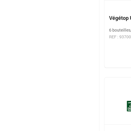
Végétop 
6 bouteille
REF : 9370