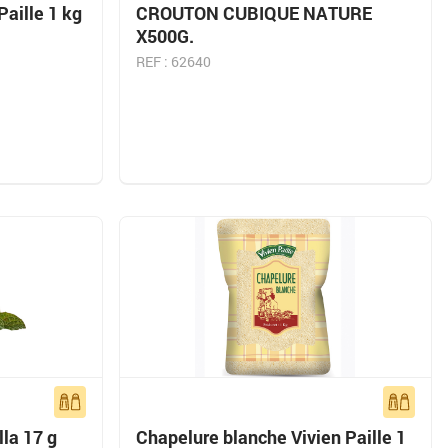
Paille 1 kg
CROUTON CUBIQUE NATURE
X500G.
REF : 62640
lla 17 g
Chapelure blanche Vivien Paille 1