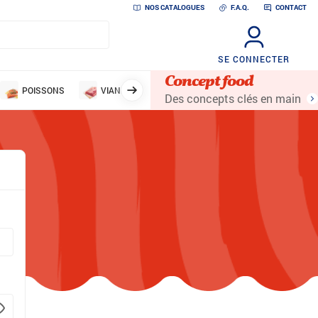
NOS CATALOGUES
F.A.Q.
CONTACT
SE CONNECTER
Concept food
POISSONS
VIANDES
VOLAILLES
LÉGUMES ET 
Des concepts clés en main