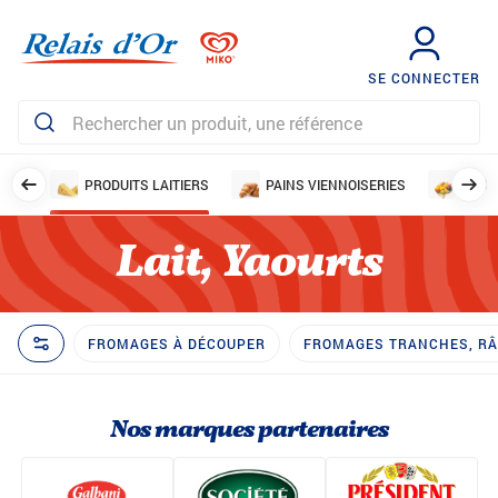
SE CONNECTER
IRES
PRODUITS LAITIERS
PAINS VIENNOISERIES
FRUI
Lait, Yaourts
FROMAGES À DÉCOUPER
FROMAGES TRANCHES, RÂP
Nos marques partenaires