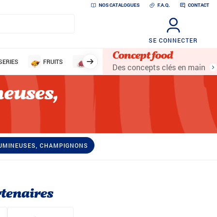
NOS CATALOGUES
F.A.Q.
CONTACT
SE CONNECTER
Concept food
SERIES
FRUITS
DESSERTS ET AIDES PÂTISSIÈRES
NON
Des concepts clés en main
neuses,
ÉGUMINEUSES, CHAMPIGNONS
tenaires