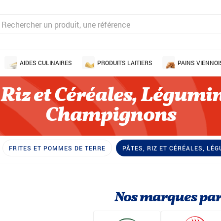
AIDES CULINAIRES
PRODUITS LAITIERS
PAINS VIENNOI
 Riz et Céréales, Légumi
Champignons
FRITES ET POMMES DE TERRE
PÂTES, RIZ ET CÉRÉALES, L
Nos marques par