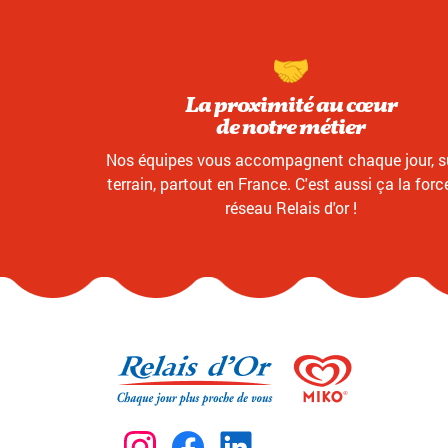
La proximité au cœur
de notre métier
Nos équipes vous accompagnent chaque jour, su
terrain, partout en France. C'est aussi ça la forc
réseau Relais d'or !