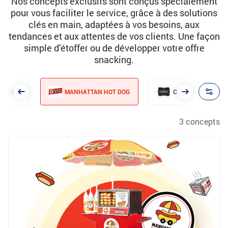
Nos concepts exclusifs sont conçus spécialement
pour vous faciliter le service, grâce à des solutions
clés en main, adaptées à vos besoins, aux
tendances et aux attentes de vos clients. Une façon
simple d’étoffer ou de développer votre offre
snacking.
PIZZASI
MANHATTAN HOT DOG
CREPIOTTE
3 concepts