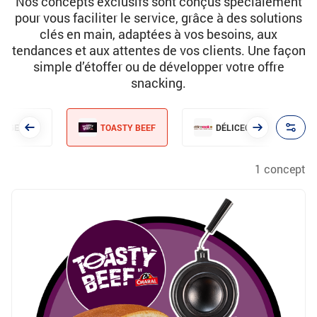
Nos concepts exclusifs sont conçus spécialement
pour vous faciliter le service, grâce à des solutions
clés en main, adaptées à vos besoins, aux
tendances et aux attentes de vos clients. Une façon
simple d’étoffer ou de développer votre offre
snacking.
ANGELATO
TOASTY BEEF
DÉLICECOOK
1 concept